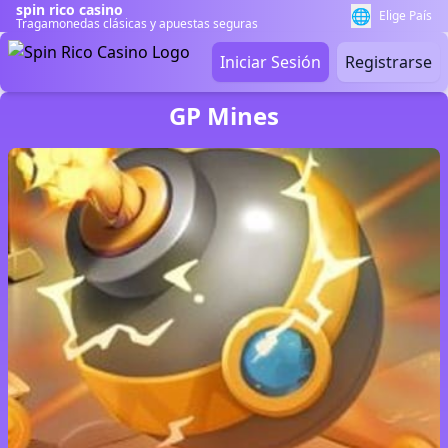
spin rico casino
🌐
Elige País
Tragamonedas clásicas y apuestas seguras
Iniciar Sesión
Registrarse
GP Mines