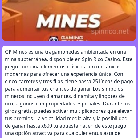
GP Mines es una tragamonedas ambientada en una
mina subterránea, disponible en Spin Rico Casino. Este
juego combina elementos clásicos con mecánicas
modernas para ofrecer una experiencia única. Con
cinco carretes y tres filas, tiene hasta 25 líneas de pago
para aumentar tus chances de ganar. Los símbolos
mineros incluyen diamantes, dinamita y lingotes de
oro, algunos con propiedades especiales. Durante los
giros gratis, puedes activar multiplicadores que elevan
tus premios. La volatilidad media-alta y la posibilidad
de ganar hasta x600 tu apuesta hacen de este juego
una opción atractiva para cualquier entusiasta del